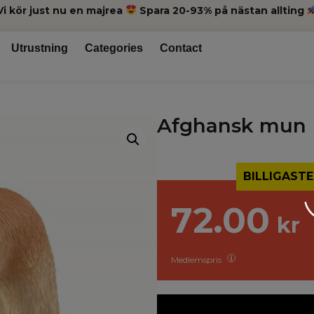
Vi kör just nu en majrea
Spara 20-93% på nästan allting
Utrustning
Categories
Contact
Afghansk mun
BILLIGASTE
72.00
kr
Medlemspris