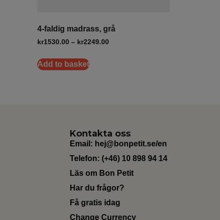
4-faldig madrass, grå
kr
1530.00
–
kr
2249.00
Add to basket
Kontakta oss
Email:
hej@bonpetit.se/en
Telefon: (+46) 10 898 94 14
Läs om Bon Petit
Har du frågor?
Få gratis idag
Change Currency