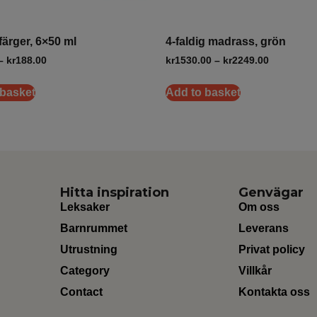
färger, 6×50 ml
4-faldig madrass, grön
–
kr
188.00
kr
1530.00
–
kr
2249.00
 basket
Add to basket
Hitta inspiration
Genvägar
Leksaker
Om oss
Barnrummet
Leverans
Utrustning
Privat policy
Category
Villkår
Contact
Kontakta oss