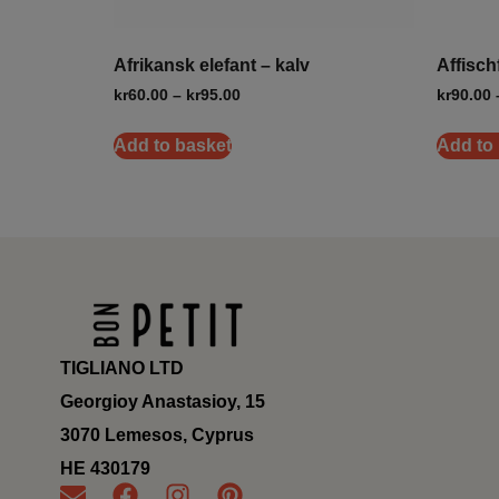
Afrikansk elefant – kalv
Affisch
kr
60.00
–
kr
95.00
kr
90.00
Add to basket
Add to
TIGLIANO LTD
Georgioy Anastasioy, 15
3070 Lemesos, Cyprus
ΗΕ 430179