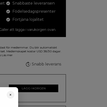
set
Snabbaste leveransen
Födelsedagspresenter
Förtjäna lojalitet
 Gäller att lägga i varukorgen ovan.
dina teckningar med. På illustrationen på
dast för medlemmar. Du blir automatiskt
a fluorescerande färger.
iset. Medlemskapet kostar USD 38/30 dagar.
is
Läs mer
Snabb leverans
LÄGG I KORGEN
×