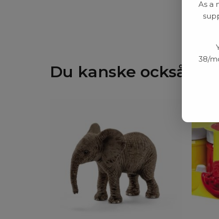
As a 
supp
38/mo
Du kanske också gill