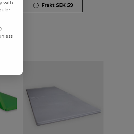
y with
dagar
Frakt SEK 59
gular
D
unless