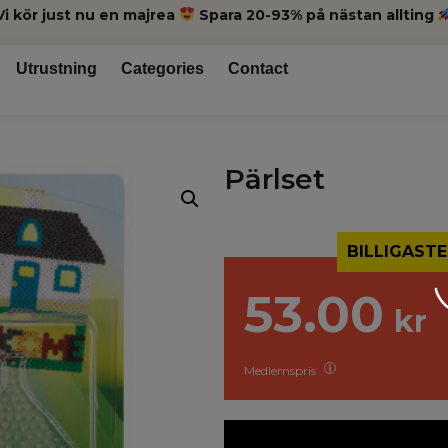
Vi kör just nu en majrea
Spara 20-93% på nästan allting
Utrustning
Categories
Contact
Pärlset
BILLIGASTE
53.00
kr
Medlemspris