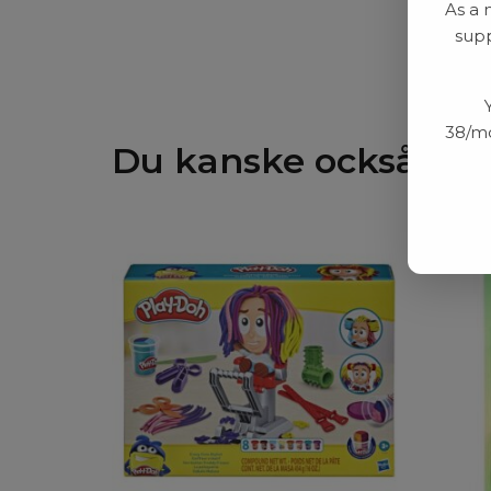
As a 
supp
38/mo
Du kanske också gill