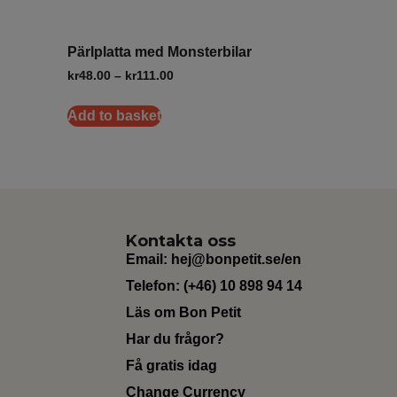
Pärlplatta med Monsterbilar
kr
48.00
–
kr
111.00
Add to basket
Kontakta oss
Email:
hej@bonpetit.se/en
Telefon: (+46) 10 898 94 14
Läs om Bon Petit
Har du frågor?
Få gratis idag
Change Currency