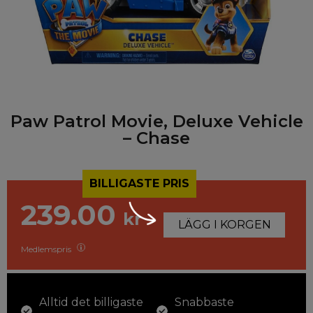
Paw Patrol Movie, Deluxe Vehicle
– Chase
BILLIGASTE PRIS
239.00
kr
LÄGG I KORGEN
Medlemspris
Alltid det billigaste
Snabbaste