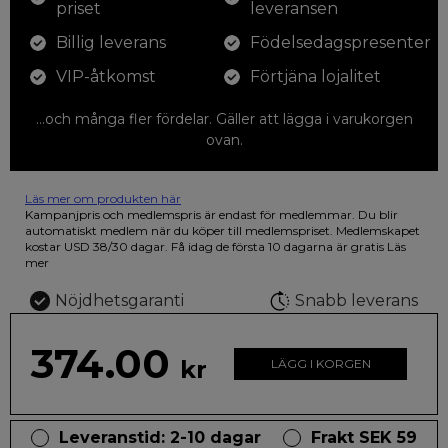
priset
leveransen
Billig leverans
Födelsedagspresenter
VIP-åtkomst
Förtjäna lojalitet
...och många fler fördelar. Gäller att lägga i varukorgen
ovan.
Läs mer om produkten här
12 färgpennor som du kan färglägga dina teckningar med. På
Kampanjpris och medlemspris är endast för medlemmar. Du blir
illustrationen på den vackra askan finns fjärilar i vilda fluorescerande
automatiskt medlem när du köper till medlemspriset. Medlemskapet
färger.
kostar USD 38/30 dagar. Få idag de första 10 dagarna är gratis
Läs
mer
Nöjdhetsgaranti
Snabb leverans
374.00
kr
LÄGG I KORGEN
Leveranstid: 2-10 dagar
Frakt SEK 59