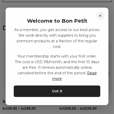
×
Welcome to Bon Petit
Du kanske också gillar
As a member, you get access to our best prices.
We work directly with suppliers to bring you
premium products at a fraction of the regular
cost.
Your membership starts with your first order.
The cost is USD 38/month, and the first 10 days
are free. It renews automatically unless
canceled before the end of the period.
Read
more
Got it
Afrikansk elefant – hane
4-faldig madrass, grå
kr
120.00
–
kr
188.00
kr
1530.00
–
kr
2249.00