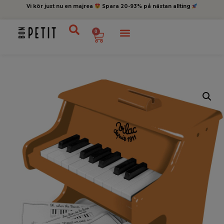
Vi kör just nu en majrea
Spara 20-93% på nästan allting
0