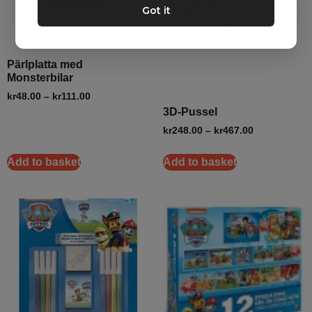
Got it
Pärlplatta med
Monsterbilar
kr
48.00
–
kr
111.00
3D-Pussel
kr
248.00
–
kr
467.00
Add to basket
Add to basket