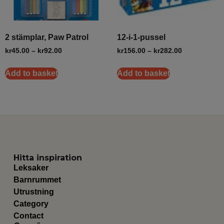
2 stämplar, Paw Patrol
12-i-1-pussel
kr
45.00
–
kr
92.00
kr
156.00
–
kr
282.00
Add to basket
Add to basket
Hitta inspiration
Leksaker
Barnrummet
Utrustning
Category
Contact