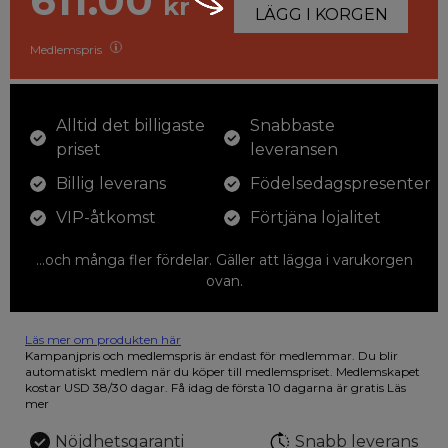
611.00
kr
LÄGG I KORGEN
Medlemspris
Alltid det billigaste
Snabbaste
priset
leveransen
Billig leverans
Födelsedagspresenter
VIP-åtkomst
Förtjäna lojalitet
...och många fler fördelar. Gäller att lägga i varukorgen
ovan.
Läs mer om produkten här
12 färgpennor som du kan färglägga dina teckningar med. På
Kampanjpris och medlemspris är endast för medlemmar. Du blir
illustrationen på den vackra askan finns fjärilar i vilda fluorescerande
automatiskt medlem när du köper till medlemspriset. Medlemskapet
färger.
kostar USD 38/30 dagar. Få idag de första 10 dagarna är gratis
Läs
mer
Nöjdhetsgaranti
Snabb leverans