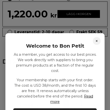
1,220.00
kr
LÄGG I KORGEN
Leveranstid: 2-10 dagar
Frakt SEK 59
×
Welcome to Bon Petit
As a member, you get access to our best prices.
We work directly with suppliers to bring you
Du kanske också gillar
premium products at a fraction of the regular
cost.
Your membership starts with your first order.
The cost is USD 38/month, and the first 10 days
are free. It renews automatically unless
canceled before the end of the period.
Read
more