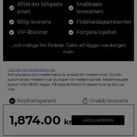
Alltid det billigaste
Snabbaste
priset
leveransen
Billig leverans
Födelsedagspresenter
VIP-åtkomst
Förtjäna lojalitet
...och många fler fördelar. Gäller att lägga i varukorgen
ovan.
Läs mer om produkten här
12 färgpennor som du kan färglägga dina teckningar med. På
Kampanjpris och medlemspris är endast för medlemmar. Du blir
illustrationen på den vackra askan finns fjärilar i vilda fluorescerande
automatiskt medlem när du köper till medlemspriset. Medlemskapet
färger.
kostar USD 38/30 dagar. Få idag de första 10 dagarna är gratis
Läs
mer
Nöjdhetsgaranti
Snabb leverans
1,874.00
kr
LÄGG I KORGEN