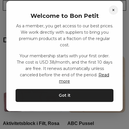
Leveranstid: 2-10 dagar
Frakt SEK 59
×
Welcome to Bon Petit
As a member, you get access to our best prices.
We work directly with suppliers to bring you
Du kanske också gillar
premium products at a fraction of the regular
cost.
Your membership starts with your first order.
The cost is USD 38/month, and the first 10 days
are free. It renews automatically unless
canceled before the end of the period.
Read
more
Got it
Aktivitetsblock i Filt, Rosa
ABC Pussel