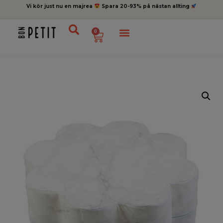
Vi kör just nu en majrea
Spara 20-93% på nästan allting
0